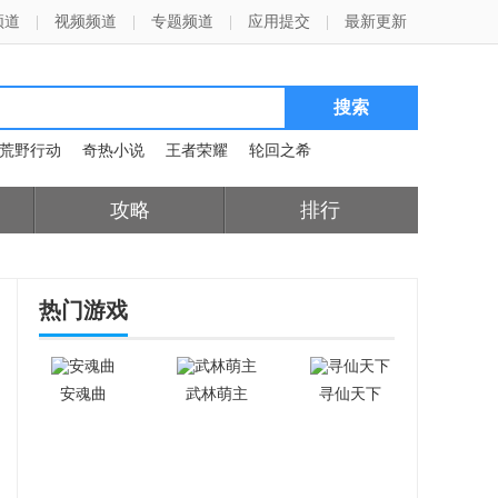
频道
|
视频频道
|
专题频道
|
应用提交
|
最新更新
荒野行动
奇热小说
王者荣耀
轮回之希
攻略
排行
热门游戏
安魂曲
武林萌主
寻仙天下