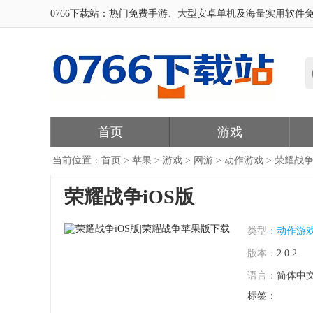
0766下载站：热门免费手游、大型安卓单机及海量实用软件
首页
游戏
当前位置：
首页
>
苹果
>
游戏
>
网游
>
动作游戏
> 荣耀战
荣耀战争iOS版
类型：
动作游
版本：
2.0.2
语言：
简体中
标签：