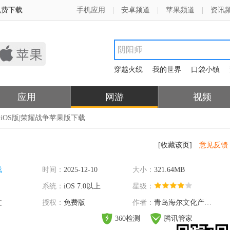
免费下载
手机应用
|
安卓频道
|
苹果频道
|
资讯
穿越火线
我的世界
口袋小镇
应用
网游
视频
争iOS版|荣耀战争苹果版下载
[收藏该页]
意见反馈
戏
时间：
2025-12-10
大小：
321.64MB
系统：
iOS 7.0以上
星级：
文
授权：
免费版
作者：
青岛海尔文化产业发展有限公司
360检测
腾讯管家