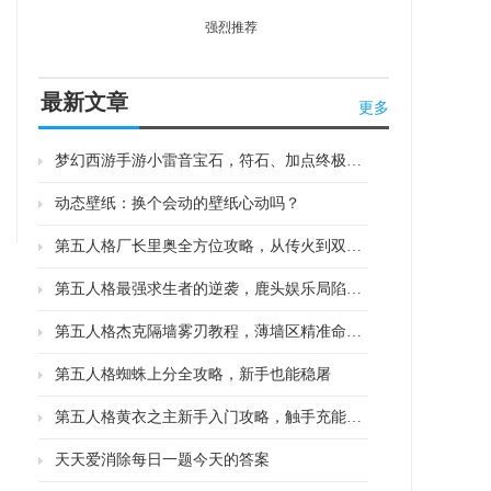
强烈推荐
最新文章
更多
梦幻西游手游小雷音宝石，符石、加点终极攻略
动态壁纸：换个会动的壁纸心动吗？
第五人格厂长里奥全方位攻略，从传火到双傀的控场之道
第五人格最强求生者的逆袭，鹿头娱乐局陷阱流与绝活哥打法分享
第五人格杰克隔墙雾刃教程，薄墙区精准命中技巧
第五人格蜘蛛上分全攻略，新手也能稳屠
第五人格黄衣之主新手入门攻略，触手充能机制及避坑要点
天天爱消除每日一题今天的答案