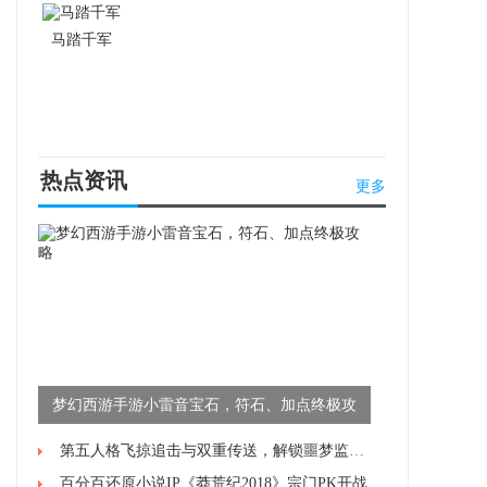
马踏千军
热点资讯
更多
梦幻西游手游小雷音宝石，符石、加点终极攻
略
第五人格飞掠追击与双重传送，解锁噩梦监管者的高阶操作技巧
百分百还原小说IP《莽荒纪2018》宗门PK开战