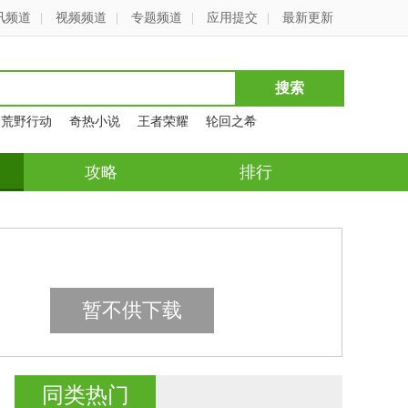
讯频道
|
视频频道
|
专题频道
|
应用提交
|
最新更新
荒野行动
奇热小说
王者荣耀
轮回之希
攻略
排行
暂不供下载
同类热门