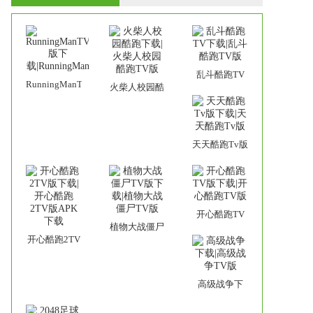
乱斗酷跑TV
RunningManTV
火柴人校园酷
下载|乱斗酷
版下
跑下载|火柴
跑TV版
载|RunningMan
人校园酷跑
TV版
天天酷跑Tv版
下载|天天酷
跑Tv版
开心酷跑TV
植物大战僵尸
版下载|开心
开心酷跑2TV
TV版下载|植
酷跑TV版
版下载|开心
物大战僵尸
酷跑2TV版
TV版
高级战争下
APK下载
载|高级战争