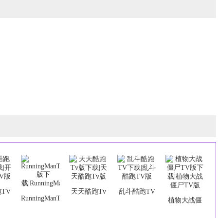
TV
天天酷跑Tv
乱斗酷跑TV
RunningManTV
植物大战僵
开心
版下载|天天
下载|乱斗酷
版下
尸TV版下载|
V版
酷跑Tv版
跑TV版