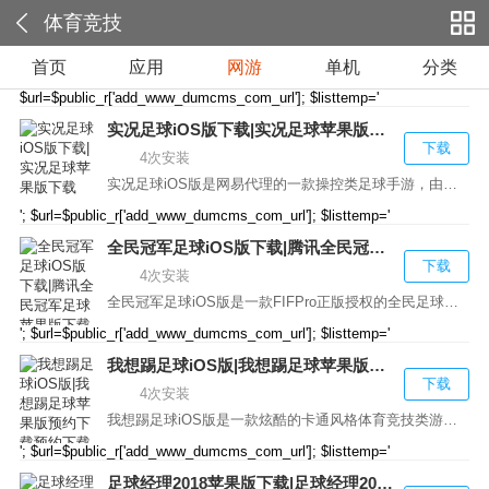
体育竞技
首页
应用
网游
单机
分类
$url=$public_r['add_www_dumcms_com_url']; $listtemp='
实况足球iOS版下载|实况足球苹果版下载
下载
4次安装
实况足球iOS版是网易代理的一款操控类足球手游，由主...
'; $url=$public_r['add_www_dumcms_com_url']; $listtemp='
全民冠军足球iOS版下载|腾讯全民冠军足球苹果版下载
下载
4次安装
全民冠军足球iOS版是一款FIFPro正版授权的全民足球运...
'; $url=$public_r['add_www_dumcms_com_url']; $listtemp='
我想踢足球iOS版|我想踢足球苹果版预约下载预约下载
下载
4次安装
我想踢足球iOS版是一款炫酷的卡通风格体育竞技类游戏...
'; $url=$public_r['add_www_dumcms_com_url']; $listtemp='
足球经理2018苹果版下载|足球经理2018官方iOS版下载