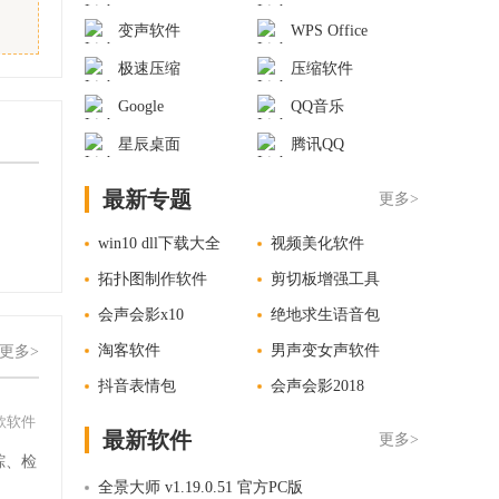
变声软件
WPS Office
极速压缩
压缩软件
Google
QQ音乐
星辰桌面
腾讯QQ
最新专题
更多>
win10 dll下载大全
视频美化软件
拓扑图制作软件
剪切板增强工具
会声会影x10
绝地求生语音包
淘客软件
男声变女声软件
更多>
抖音表情包
会声会影2018
款软件
最新软件
更多>
踪、检
全景大师 v1.19.0.51 官方PC版
。