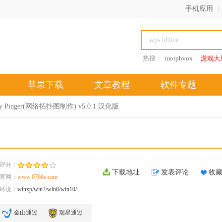
手机应用
|
热搜：
morphvox
游戏大
苹果下载
文章教程
软件专题
dly Pinger(网络拓扑图制作) v5.0.1 汉化版
评分：
下载地址
发表评论
收
官网：
www.0766s.com
环境：
winxp/win7/win8/win10/
金山通过
瑞星通过