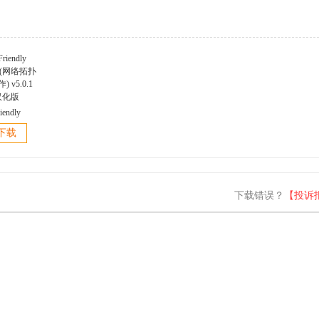
iendly
er(网络拓扑
下载
 v5.0.1
汉化版
下载错误？
【投诉