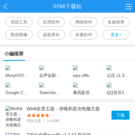
0766下载站
首页
系统工具
应用软件
网络软件
多媒体类
网游
图形图像
桌面美化
杀毒软件
更多+
单机
小编推荐
应用
资讯
MorphVOX Pro中文版(变声器) v4.4.65 完美版
会声会影x10 32位/64位中文版(视频制作软件)
wps office 2018官方下载 v10.1.0.7311 个人版
云压 v1.3.18.19 官方版
Google Chrome(谷歌浏览器) v67.0.3396.18 中文绿色版
TeamViewer v12.0.88438 精简绿色版
暴风影音mac官方免费下载 v1.1.4 最新版
QQ音乐2018去广告版 v15.8.0 绿色版
Win8全景主题：傍晚和星光电脑主题
下载
风格主题
|
14.0MB
720云全景mac版 v1.3.42 官方版