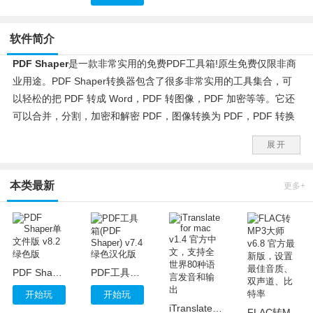
软件简介
PDF Shaper
是一款非常实用的免费PDF工具箱!原生免费仅限非商
业用途。PDF Shaper转换器包含了很多非常实用的工具集合，可
以轻松的把 PDF 转成 Word，PDF 转图像，PDF 加密等等。它还
可以合并，分割，加密和解密 PDF，图像转换为 PDF，PDF 转换
为 RTF 或 图像，从 PDF 中提取文本和图像，转换或裁剪已签名的
展开
PDF等。
本类最新
PDF Shaper中文绿色版
，由ZDFANS修改并打包，修正了一处汉
更多+
化错误(菜单”输出”应翻译为”退出”)，去掉自动检查更新，去菜单检
测更新相关项，删英文帮助文档，打包为单执行文件，便于携带!
PDF Shaper功能特性：
PDF Shaper单文件版 v8.2 绿色版
PDF工具箱(PDF Shaper) v7.4 绿色汉化版
1. 批量提取PDF中的文本、图像等内容;
2. PDF转换为Word、PDF转换为图像、或将图像转换为PDF;
开始玩
开始玩
iTranslate for mac v1.4 官方中文，支持全世界80种语言发音和输出
3. 从PDF提取页面作为单独的PDF文件;分割PDF文件;
FLAC转MP3大师 v6.8 官方最新版，设置最佳音质、双声道、比特率